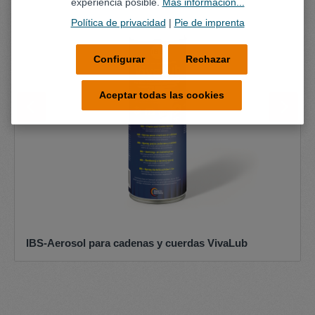
experiencia posible.
Más información...
Política de privacidad
|
Pie de imprenta
Configurar
Rechazar
Aceptar todas las cookies
IBS-Aerosol para cadenas y cuerdas VivaLub