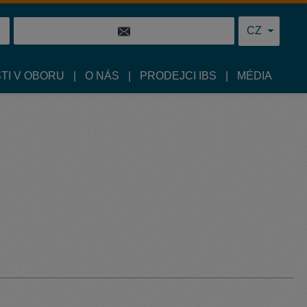
CZ
TI V OBORU
O NÁS
PRODEJCI IBS
MÉDIA