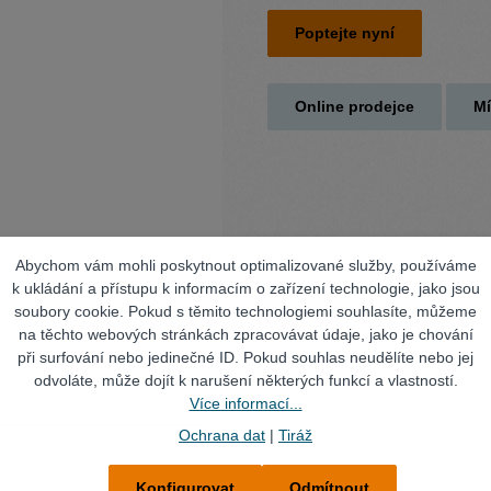
Poptejte nyní
Online prodejce
Mí
Abychom vám mohli poskytnout optimalizované služby, používáme
k ukládání a přístupu k informacím o zařízení technologie, jako jsou
soubory cookie. Pokud s těmito technologiemi souhlasíte, můžeme
na těchto webových stránkách zpracovávat údaje, jako je chování
při surfování nebo jedinečné ID. Pokud souhlas neudělíte nebo jej
odvoláte, může dojít k narušení některých funkcí a vlastností.
Více informací...
Technické údaje
Ochrana dat
|
Tiráž
používání hořlavých kapalin s bodem vzplanutí < 55°C.
Konfigurovat
Odmítnout