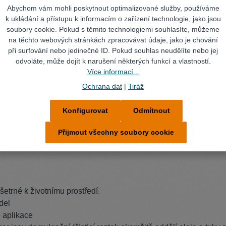
Abychom vám mohli poskytnout optimalizované služby, používáme
k ukládání a přístupu k informacím o zařízení technologie, jako jsou
y pH:
soubory cookie. Pokud s těmito technologiemi souhlasíte, můžeme
na těchto webových stránkách zpracovávat údaje, jako je chování
ají pH nižší než 7. Často se používají k odstraňování vodního kam
při surfování nebo jedinečné ID. Pokud souhlas neudělíte nebo jej
odvoláte, může dojít k narušení některých funkcí a vlastností.
 mají hodnotu pH 7 a jsou vhodné k čištění citlivých povrchů, např
Více informací...
Ochrana dat
|
Tiráž
dky mají hodnotu pH vyšší než 7 a často se používají k odstraňová
Konfigurovat
Odmítnout
Přijmout všechny soubory cookie
etrné k životnímu prostředí.
del
é aplikace