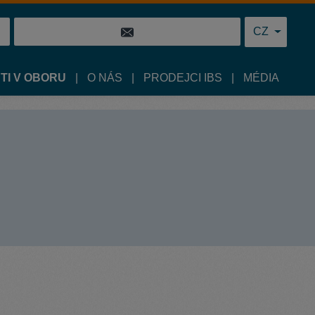
CZ
TI V OBORU
O NÁS
PRODEJCI IBS
MÉDIA