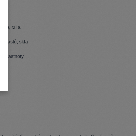
ene, rzi a
. plastů, skla
ní mastnoty,