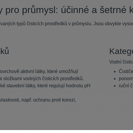
y pro průmysl: účinné a šetrné 
žívaných typů čisticích prostředků v průmyslu. Jsou obvykle vys
dků
Kateg
Vodní čistic
ovrchově aktivní látky, které umožňují
Čističe
i složkami vodných čisticích prostředků.
ponorné
é stavební látky, které regulují hodnotu pH
ruční č
lastnosti, např. ochranu proti korozi,