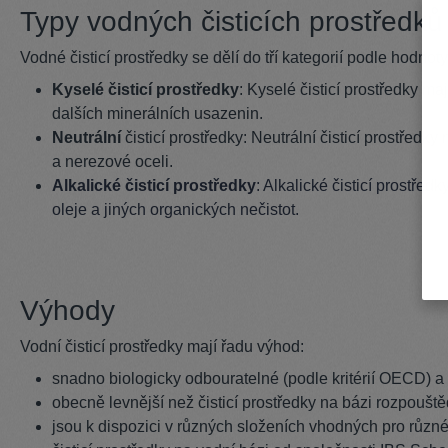
Typy vodných čisticích prostředků
Vodné čisticí prostředky se dělí do tří kategorií podle hodnot
Kyselé čisticí prostředky
: Kyselé čisticí prostředky m
dalších minerálních usazenin.
Neutrální
čisticí prostředky: Neutrální čisticí prostředky
a nerezové oceli.
Alkalické čisticí prostředky
: Alkalické čisticí prostře
oleje a jiných organických nečistot.
Výhody
Vodní čisticí prostředky mají řadu výhod:
snadno biologicky odbouratelné (podle kritérií OECD) a š
obecně levnější než čisticí prostředky na bázi rozpouště
jsou k dispozici v různých složeních vhodných pro různ