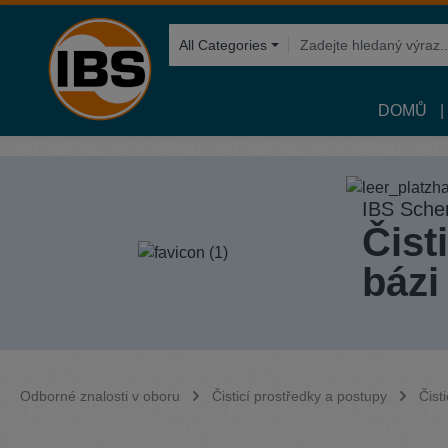
hledávání
Přeskočit na hlavní navigaci
All Categories
DOMŮ
IBS Sche
Čist
bázi
Odborné znalosti v oboru
Čisticí prostředky a postupy
Čist