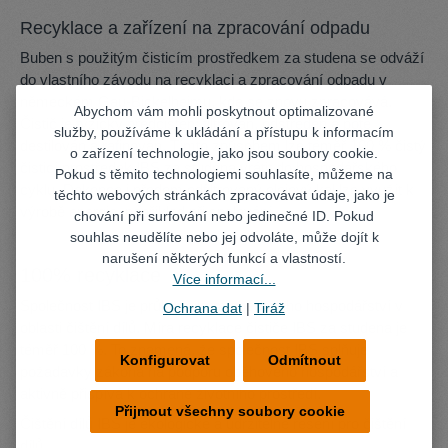
Recyklace a zařízení na zpracování odpadu
Buben s použitým čisticím prostředkem za studena se odváží
do vlastního závodu na recyklaci a zpracování odpadu v
německém Gau-Bickelheimu, kde se znovu zpracovává.
Abychom vám mohli poskytnout optimalizované
Čistič je fyzicky předčištěn: filtrován, odstředěn a poté
služby, používáme k ukládání a přístupu k informacím
destilován a rafinován. Tímto způsobem lze téměř 100 % čistý
o zařízení technologie, jako jsou soubory cookie.
čisticí prostředek IBS za studena vrátit do hospodářského
Pokud s těmito technologiemi souhlasíte, můžeme na
cyklu. Dokonce i předem odfiltrovaný olejový kal lze využít k
těchto webových stránkách zpracovávat údaje, jako je
výrobě energie, například při spalování.
chování při surfování nebo jedinečné ID. Pokud
souhlas neudělíte nebo jej odvoláte, může dojít k
narušení některých funkcí a vlastností.
100% recyklace
Více informací...
Společnost IBS je průkopníkem oběhového hospodářství v
Ochrana dat
|
Tiráž
oblasti čištění dílů. Míra recyklace čističe IBS za studena je
téměř 100 %. To znamená, že společnost IBS splňuje
Konfigurovat
Odmítnout
požadavky zákona na podporu oběhového hospodářství a
aktivně přispívá k ochraně životního prostředí.
Přijmout všechny soubory cookie
Čištění dílů IBS je ekologické a udržitelné řešení pro čištění
dílů.