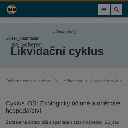
lavní obsah
IBS Scherer
Likvidační cyklus
Odborné znalosti v oboru
Udržitelnost
Likvidační cyklus
Cyklus IBS: Ekologicky účinné a oběhové
hospodářství
Zařízení na čištění dílů a speciální čisticí prostředky IBS jsou