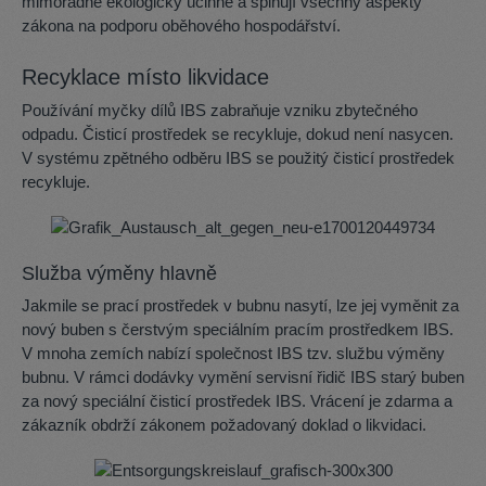
mimořádně ekologicky účinné a splňují všechny aspekty
zákona na podporu oběhového hospodářství.
Recyklace místo likvidace
Používání myčky dílů IBS zabraňuje vzniku zbytečného
odpadu. Čisticí prostředek se recykluje, dokud není nasycen.
V systému zpětného odběru IBS se použitý čisticí prostředek
recykluje.
Služba výměny hlavně
Jakmile se prací prostředek v bubnu nasytí, lze jej vyměnit za
nový buben s čerstvým speciálním pracím prostředkem IBS.
V mnoha zemích nabízí společnost IBS tzv. službu výměny
bubnu. V rámci dodávky vymění servisní řidič IBS starý buben
za nový speciální čisticí prostředek IBS. Vrácení je zdarma a
zákazník obdrží zákonem požadovaný doklad o likvidaci.