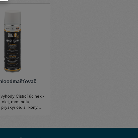
hloodmašťovač
istící účinek -
 olej, mastnotu,
 pryskyřice, silikony,
del, dehet, asfalt,
 čistící účinek díky
ku postřiku. BLITZ-
ní beze zbytků
tronová vůně Žádná