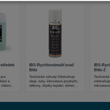
rostředek
IBS-Rychloodmašťovač
IBS-Ryc
Blitz
Blitz-Z
 pro
Technické výhody Odstraňuje
Technické výhody Č
íkání a
oleje, tuky, inkrustace pryskyřic,
odstraňuje
 cištení
silikony, zbytky lepidel, dehet,
inkrustace
artácových
asfalt, mechanický čisticí účinek
zbytky lepi
díky vysokému tlaku postřiku.
mechanický
BLITZ-rychlé odpařování Beze
vysokému tla
rchu ve
zbytků Zápach - mírný (typický
rychlé odpařová
vetvích.
pro daný typ) Žádná koroze kovů
Příjemná ci