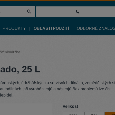
PRODUKTY
OBLASTI POUŽITÍ
ODBORNÉ ZNALOS
štění/údržba
ado, 25 L
várenských, údržbářských a servisních dílnách, zemědělských st
todílnách, při výrobě strojů a nástrojů.Bez problémů lze čistit 
lepidel.
Vyberte
Velikost