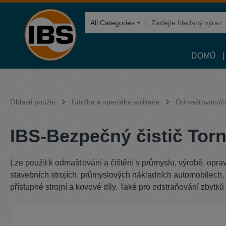
hledávání
Přeskočit na hlavní navigaci
All Categories
DOMŮ
Oblasti použití
Údržba a speciální aplikace
Odmašťování/či
IBS-Bezpečný čistič Torn
Lze použít k odmašťování a čištění v průmyslu, výrobě, opra
stavebních strojích, průmyslových nákladních automobilech, au
přístupné strojní a kovové díly. Také pro odstraňování zbytků 
Přeskočit galerii obrázků