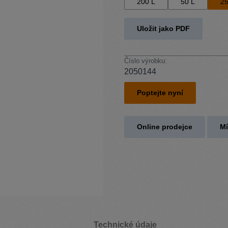
200 L
50 L
25
Uložit jako PDF
Číslo výrobku:
2050144
Poptejte nyní
Online prodejce
Mí
Technické údaje