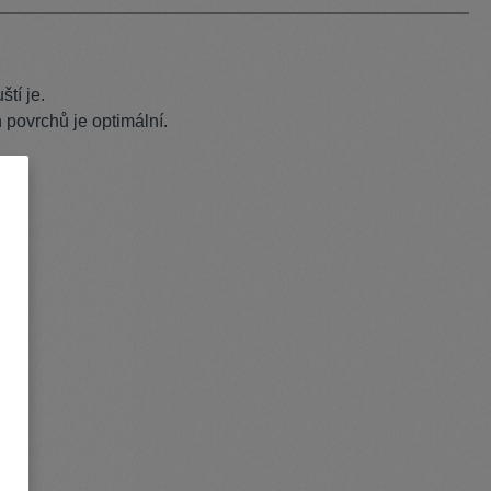
ští je.
 povrchů je optimální.