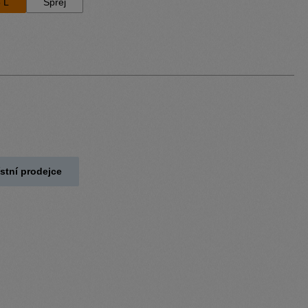
 L
Sprej
stní prodejce