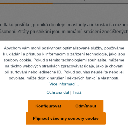
u tlaku postřiku, proniká do oleje, mastnoty a inkrustací a rozpou
bení. Ztráty při stříkání jsou minimální, smáčení znečištěných
Abychom vám mohli poskytnout optimalizované služby, používáme
k ukládání a přístupu k informacím o zařízení technologie, jako jsou
soubory cookie. Pokud s těmito technologiemi souhlasíte, můžeme
u".
na těchto webových stránkách zpracovávat údaje, jako je chování
při surfování nebo jedinečné ID. Pokud souhlas neudělíte nebo jej
odvoláte, může dojít k narušení některých funkcí a vlastností.
Více informací...
Ochrana dat
|
Tiráž
Konfigurovat
Odmítnout
Přijmout všechny soubory cookie