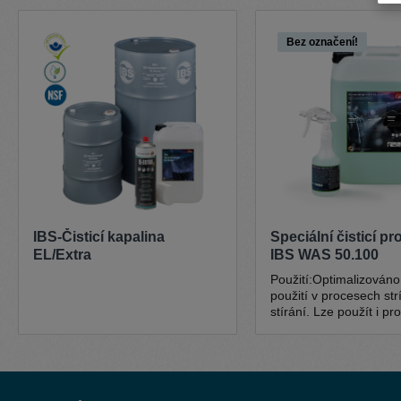
Přeskočit galerii produktů
Bez označení!
IBS-Čisticí kapalina
Speciální čisticí p
EL/Extra
IBS WAS 50.100
Použití:Optimalizováno
použití v procesech str
stírání. Lze použít i pro
podlah a ve vodních k
umyvadlech. Oblasti použití:
Univerzální použití pro
všeobecné cištení pov
všech prumyslových od