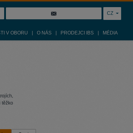
CZ
TI V OBORU
O NÁS
PRODEJCI IBS
MÉDIA
rojích,
i těžko