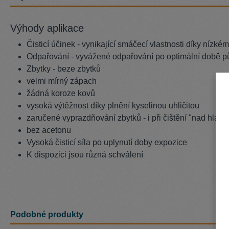
Výhody aplikace
Čisticí účinek - vynikající smáčecí vlastnosti díky nízkém
Odpařování - vyvážené odpařování po optimální době půso
Zbytky - beze zbytků
velmi mírný zápach
žádná koroze kovů
vysoká výtěžnost díky plnění kyselinou uhličitou
zaručené vyprazdňování zbytků - i při čištění "nad hlavo
bez acetonu
Vysoká čisticí síla po uplynutí doby expozice
K dispozici jsou různá schválení
Podobné produkty