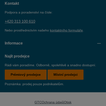
Kontakt
Podpora a poradenství na čísle:
+420 313 100 610
Nebo prostřednictvím našeho
kontaktního formuláře
.
Informace
Najít prodejce
Rádi vám poradíme. Odborně, spolehlivě a snadno dostupní.
Prémiový prodejce
Místní prodejci
Poznámka: prodej pouze podnikatelům.
GTC
Ochrana údajů
Otisk