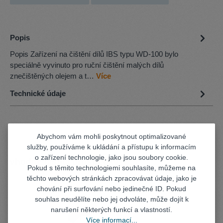
Popis
Popis Zařízení na čištění dílů IBS typu WD-100 bylo
speciálně vyvinuto pro ruční čištění malých dílů
znečištěných olejem a t…
Více
Technické údaje
Abychom vám mohli poskytnout optimalizované
služby, používáme k ukládání a přístupu k informacím
o zařízení technologie, jako jsou soubory cookie.
Přeskočit galerii produktů
vhodné cisticí prostredky
Pokud s těmito technologiemi souhlasíte, můžeme na
těchto webových stránkách zpracovávat údaje, jako je
chování při surfování nebo jedinečné ID. Pokud
souhlas neudělíte nebo jej odvoláte, může dojít k
narušení některých funkcí a vlastností.
Více informací...