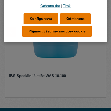
Ochrana dat
|
Tiráž
Konfigurovat
Odmítnout
Přijmout všechny soubory cookie
IBS-Speciální čističe WAS 10.100