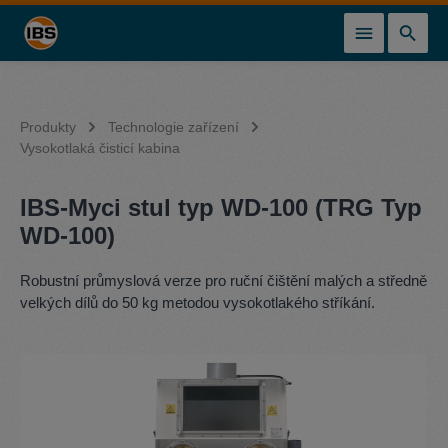
lavní obsah
Produkty
Technologie zařízení
Vysokotlaká čisticí kabina
IBS-Myci stul typ WD-100 (TRG Typ
WD-100)
Robustní průmyslová verze pro ruční čištění malých a středně
velkých dílů do 50 kg metodou vysokotlakého stříkání.
Přeskočit galerii obrázků