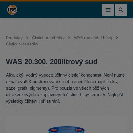
lavní obsah
Produkty
Čisticí prostředky
WAS (na vodní bázi)
Čisticí prostředky
WAS 20.300, 200litrový sud
Alkalický, vodný vysoce účinný čisticí koncentrát. Není nutné
označovat! K odstraňování silného znečištění (např. koks,
saze, grafit, pigmenty). Pro použití ve všech běžných
ultrazvukových a záplavových čisticích systémech. Nejlepší
výsledky čištění i při stírání.
Přeskočit galerii obrázků