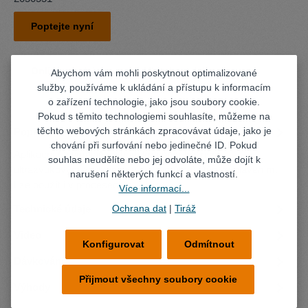
Poptejte nyní
Online prodejce
Místní prodejce
Abychom vám mohli poskytnout optimalizované
služby, používáme k ukládání a přístupu k informacím
o zařízení technologie, jako jsou soubory cookie.
Pokud s těmito technologiemi souhlasíte, můžeme na
těchto webových stránkách zpracovávat údaje, jako je
Popis
chování při surfování nebo jedinečné ID. Pokud
Aplikace: Optimálně se hodí ke všem běžným
souhlas neudělíte nebo jej odvoláte, může dojít k
ultrazvukovým zařízením a systémům čištění zaplavením.
narušení některých funkcí a vlastností.
Lze použít i v procesech s…
Více
Více informací...
Ochrana dat
|
Tiráž
Technické údaje
Video
Konfigurovat
Odmítnout
Dávkování
Přijmout všechny soubory cookie
Výhody