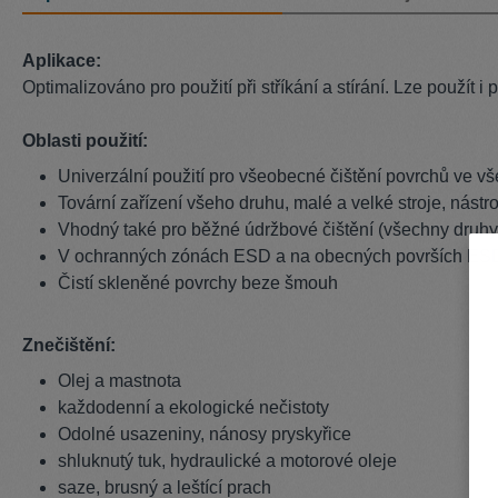
Aplikace:
Optimalizováno pro použití při stříkání a stírání. Lze použít
Oblasti použití:
Univerzální použití pro všeobecné čištění povrchů ve v
Tovární zařízení všeho druhu, malé a velké stroje, nástroj
Vhodný také pro běžné údržbové čištění (všechny druhy 
V ochranných zónách ESD a na obecných površích ESD (
Čistí skleněné povrchy beze šmouh
Znečištění:
Olej a mastnota
každodenní a ekologické nečistoty
Odolné usazeniny, nánosy pryskyřice
shluknutý tuk, hydraulické a motorové oleje
saze, brusný a leštící prach