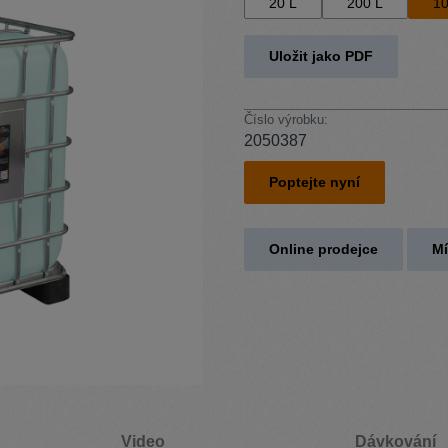
20 L
200 L
10
Uložit jako PDF
Číslo výrobku:
2050387
Poptejte nyní
Online prodejce
Mí
Video
Dávkování