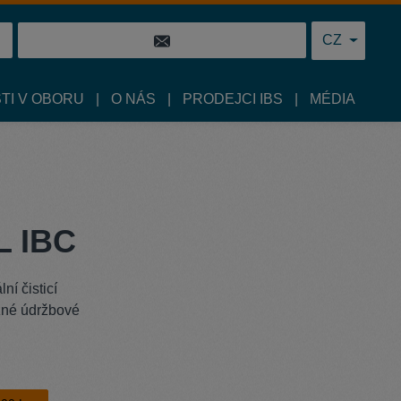
CZ
TI V OBORU
O NÁS
PRODEJCI IBS
MÉDIA
L IBC
ní čisticí
ěžné údržbové