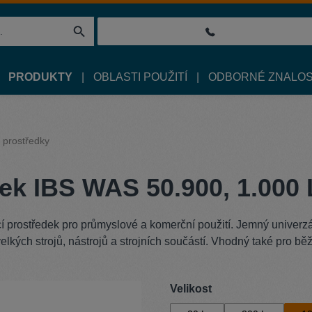
PRODUKTY
OBLASTI POUŽITÍ
ODBORNÉ ZNALOS
í prostředky
edek IBS WAS 50.900, 1.000 
í prostředek pro průmyslové a komerční použití. Jemný univerzál
velkých strojů, nástrojů a strojních součástí. Vhodný také pro b
Vyberte
Velikost