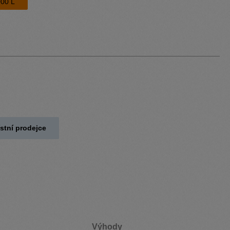
00 L
stní prodejce
Výhody