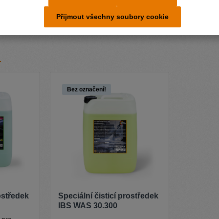
Přijmout všechny soubory cookie
Bez označení!
rostředek
Speciální čisticí prostředek
IBS WAS 30.300
 pro