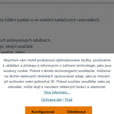
 i pro čištění podlah a ve vodních kartáčových umyvadlech.
šech průmyslových odvětvích.
e, strojní součásti.
podlah, stěn).
s certifikací ESD).
Abychom vám mohli poskytnout optimalizované služby, používáme
k ukládání a přístupu k informacím o zařízení technologie, jako jsou
soubory cookie. Pokud s těmito technologiemi souhlasíte, můžeme
na těchto webových stránkách zpracovávat údaje, jako je chování
při surfování nebo jedinečné ID. Pokud souhlas neudělíte nebo jej
odvoláte, může dojít k narušení některých funkcí a vlastností.
Více informací...
Ochrana dat
|
Tiráž
Konfigurovat
Odmítnout