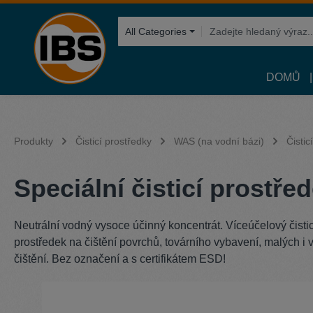
hledávání
Přeskočit na hlavní navigaci
All Categories
DOMŮ
Produkty
Čisticí prostředky
WAS (na vodní bázi)
Čistic
Speciální čisticí prostř
Neutrální vodný vysoce účinný koncentrát. Víceúčelový čistic
prostředek na čištění povrchů, továrního vybavení, malých i 
čištění. Bez označení a s certifikátem ESD!
Přeskočit galerii obrázků