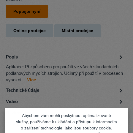
Poptejte nyní
Online prodejce
Místní prodejce
Popis
Aplikace: Přizpůsobeno pro použití ve všech standardních
podlahových mycích strojích. Účinný při použití v procesech
vysokot…
Více
Technické údaje
Video
Dávkování
Abychom vám mohli poskytnout optimalizované
služby, používáme k ukládání a přístupu k informacím
Výhody
o zařízení technologie, jako jsou soubory cookie.