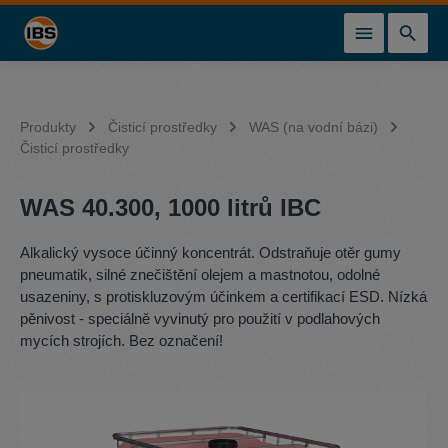
lavní obsah
Produkty
Čisticí prostředky
WAS (na vodní bázi)
Čisticí prostředky
WAS 40.300, 1000 litrů IBC
Alkalický vysoce účinný koncentrát. Odstraňuje otěr gumy
pneumatik, silné znečištění olejem a mastnotou, odolné
usazeniny, s protiskluzovým účinkem a certifikací ESD. Nízká
pěnivost - speciálně vyvinutý pro použití v podlahových
mycích strojích. Bez označení!
Přeskočit galerii obrázků