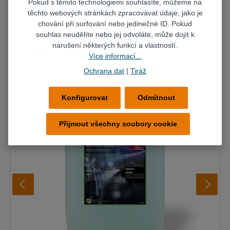
Pokud s těmito technologiemi souhlasíte, můžeme na
těchto webových stránkách zpracovávat údaje, jako je
chování při surfování nebo jedinečné ID. Pokud
souhlas neudělíte nebo jej odvoláte, může dojít k
narušení některých funkcí a vlastností.
Přeskočit galerii produktů
Podobné produkty
Více informací...
Ochrana dat
|
Tiráž
Bez označení!
Konfigurovat
Odmítnout
Přijmout všechny soubory cookie