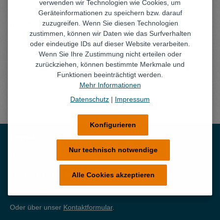
verwenden wir Technologien wie Cookies, um
Geräteinformationen zu speichern bzw. darauf
zuzugreifen. Wenn Sie diesen Technologien
Beschreibung
zustimmen, können wir Daten wie das Surfverhalten
Die IBS-Spezialpumpe Typ L ist eine selbstansaugende
oder eindeutige IDs auf dieser Website verarbeiten.
Pumpe und wurde speziell für den Einsatz im IBS-
Wenn Sie Ihre Zustimmung nicht erteilen oder
Teilereinigungsger…
Mehr
zurückziehen, können bestimmte Merkmale und
Funktionen beeinträchtigt werden.
Mehr Informationen
Datenschutz
|
Impressum
Konfigurieren
Kontakt
Nur technisch notwendige
Unterstützung und Beratung unter:
+49 (6701) 93830
Alle Cookies akzeptieren
Fax: +49 (0)6701-9383-33
Oder über unser
Kontaktformular
.