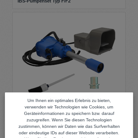
IBS-Pumpenset Typ F/F2
Um Ihnen ein optimales Erlebnis zu bieten,
verwenden wir Technologien wie Cookies, um
Geräteinformationen zu speichern bzw. darauf
zuzugreifen. Wenn Sie diesen Technologien
zustimmen, können wir Daten wie das Surfverhalten
IBS-Pumpenset Typ G-50
oder eindeutige IDs auf dieser Website verarbeiten.