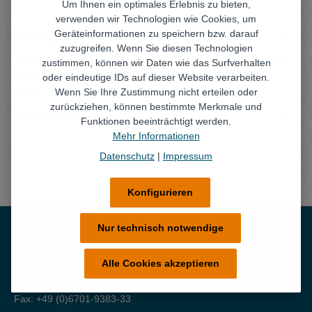
Um Ihnen ein optimales Erlebnis zu bieten,
verwenden wir Technologien wie Cookies, um
Geräteinformationen zu speichern bzw. darauf
Beschreibung
zuzugreifen. Wenn Sie diesen Technologien
Der IBS Spezialpinsel ist ein Hohlpinsel, breit, mit Naturhaar
zustimmen, können wir Daten wie das Surfverhalten
Borsten, der speziell für den Einsatz im IBS-Teilereinig…
oder eindeutige IDs auf dieser Website verarbeiten.
Wenn Sie Ihre Zustimmung nicht erteilen oder
Mehr
zurückziehen, können bestimmte Merkmale und
Technische Daten
Funktionen beeinträchtigt werden.
Mehr Informationen
Datenschutz
|
Impressum
Konfigurieren
Kontakt
Nur technisch notwendige
Unterstützung und Beratung unter:
Alle Cookies akzeptieren
+49 (6701) 93830
Fax: +49 (0)6701-9383-33