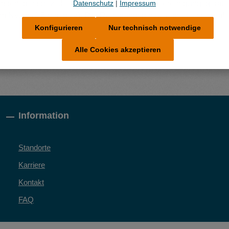
Datenschutz
|
Impressum
rsten, der speziell für den Einsatz im IBS-Teilereinigungsgerät e
lem Nylon (0,5 mm dick). Der Reinigungspinsel eignet sich für
Konfigurieren
Nur technisch notwendige
Alle Cookies akzeptieren
Information
Standorte
Karriere
Kontakt
FAQ