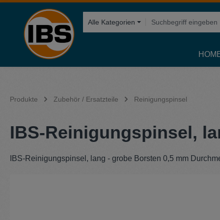
springen
Zur Hauptnavigation springen
Alle Kategorien
HOM
Produkte
Zubehör / Ersatzteile
Reinigungspinsel
IBS-Reinigungspinsel, l
IBS-Reinigungspinsel, lang - grobe Borsten 0,5 mm Durch
Bildergalerie überspringen