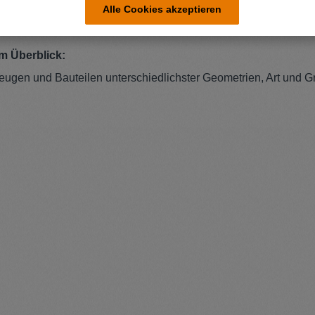
Alle Cookies akzeptieren
im Überblick:
ugen und Bauteilen unterschiedlichster Geometrien, Art und 