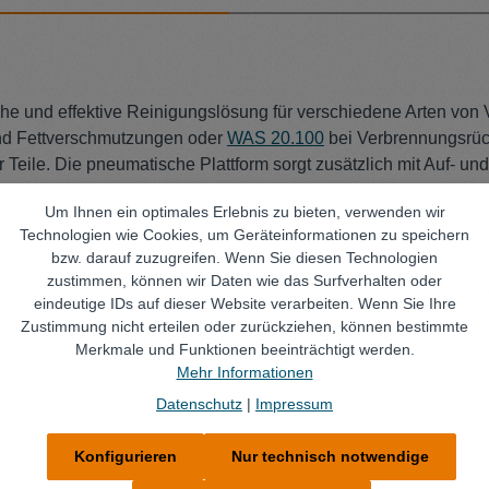
ache und effektive Reinigungslösung für verschiedene Arten 
nd Fettverschmutzungen oder
WAS 20.100
bei Verbrennungsrück
 Teile. Die pneumatische Plattform sorgt zusätzlich mit Auf-
ert je nach Verschmutzungsgrad der Teile, was bedeutet, dass 
Um Ihnen ein optimales Erlebnis zu bieten, verwenden wir
Technologien wie Cookies, um Geräteinformationen zu speichern
bzw. darauf zuzugreifen. Wenn Sie diesen Technologien
zustimmen, können wir Daten wie das Surfverhalten oder
wird in ein Bad mit Reinigungsflüssigkeit getaucht, die durch U
eindeutige IDs auf dieser Website verarbeiten. Wenn Sie Ihre
nigungsgut zusätzlich und sorgt so für eine optimale Reinigun
Zustimmung nicht erteilen oder zurückziehen, können bestimmte
e Verschmutzungen kann die Ultraschallfunktion zugeschaltet 
Merkmale und Funktionen beeinträchtigt werden.
Mehr Informationen
igung von verschiedensten Bauteilen und Werkzeugen geeignet.
Datenschutz
|
Impressum
Konfigurieren
Nur technisch notwendige