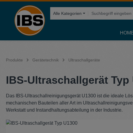
springen
Zur Hauptnavigation springen
Alle Kategorien
HOM
Produkte
Gerätetechnik
Ultraschallgeräte
IBS-Ultraschallgerät Typ
Das IBS-Ultraschallreinigungsgerät U1300 ist die ideale L
mechanischen Bauteilen aller Art im Ultraschallreinigungsve
Werkstatt und Instandhaltungsabteilung in der Industrie.
Bildergalerie überspringen