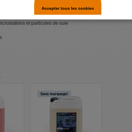
Accepter tous les cookies
ncrustations et particules de suie
s
Sans marquage!