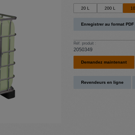
20 L
200 L
10
Enregistrer au format PDF
Réf. produit :
2050349
Demandez maintenant
Revendeurs en ligne