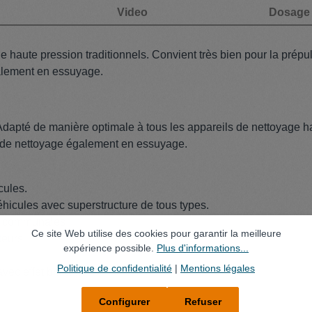
Video
Dosage
haute pression traditionnels. Convient très bien pour la prépulv
galement en essuyage.
Adapté de manière optimale à tous les appareils de nettoyage hau
ts de nettoyage également en essuyage.
cules.
véhicules avec superstructure de tous types.
ses communales
Ce site Web utilise des cookies pour garantir la meilleure
teurs
expérience possible.
Plus d'informations...
Politique de confidentialité
|
Mentions légales
vec effet brillant
Configurer
Refuser