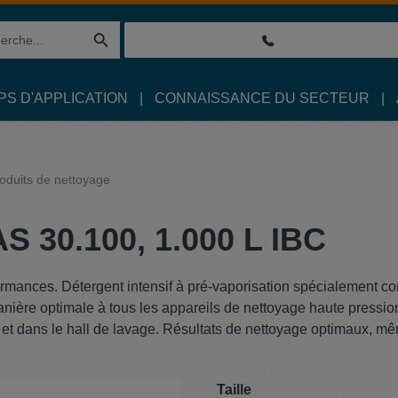
S D'APPLICATION
CONNAISSANCE DU SECTEUR
oduits de nettoyage
S 30.100, 1.000 L IBC
ormances. Détergent intensif à pré-vaporisation spécialement c
manière optimale à tous les appareils de nettoyage haute pressio
ge et dans le hall de lavage. Résultats de nettoyage optimaux, m
Sélectionnez
Taille