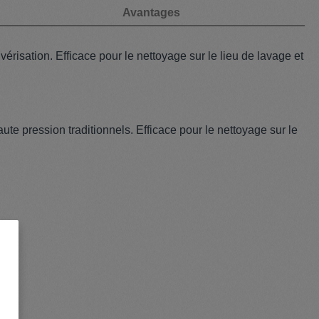
Avantages
érisation. Efficace pour le nettoyage sur le lieu de lavage et
te pression traditionnels. Efficace pour le nettoyage sur le