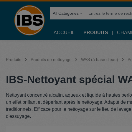
recherche
Passer à la navigation principale
All Categories
ACCUEIL
PRODUITS
CHAMP
Produits
Produits de nettoyage
WAS (à base d'eau)
Pr
IBS-Nettoyant spécial WA
Nettoyant concentré alcalin, aqueux et liquide à hautes perf
un effet brillant et déperlant après le nettoyage. Adapté de 
traditionnels. Efficace pour le nettoyage sur le lieu de lava
d'essuyage.
Ignorer la galerie d'images