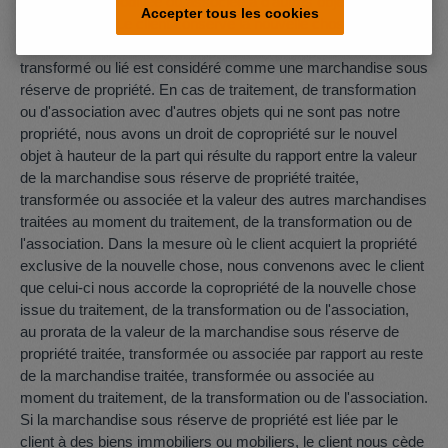
transformée, modifiée ou associée à d'autres objets, cela se
Accepter tous les cookies
fait pour nous. Le client conserve la nouvelle chose pour nous
avec le soin d'un commerçant ordinaire. L'objet traité,
transformé ou lié est considéré comme une marchandise sous
réserve de propriété. En cas de traitement, de transformation
ou d'association avec d'autres objets qui ne sont pas notre
propriété, nous avons un droit de copropriété sur le nouvel
objet à hauteur de la part qui résulte du rapport entre la valeur
de la marchandise sous réserve de propriété traitée,
transformée ou associée et la valeur des autres marchandises
traitées au moment du traitement, de la transformation ou de
l'association. Dans la mesure où le client acquiert la propriété
exclusive de la nouvelle chose, nous convenons avec le client
que celui-ci nous accorde la copropriété de la nouvelle chose
issue du traitement, de la transformation ou de l'association,
au prorata de la valeur de la marchandise sous réserve de
propriété traitée, transformée ou associée par rapport au reste
de la marchandise traitée, transformée ou associée au
moment du traitement, de la transformation ou de l'association.
Si la marchandise sous réserve de propriété est liée par le
client à des biens immobiliers ou mobiliers, le client nous cède