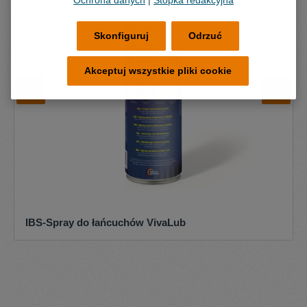
Ochrona danych
|
Stopka redakcyjna
Skonfiguruj
Odrzuć
Akceptuj wszystkie pliki cookie
IBS-Spray do łańcuchów VivaLub