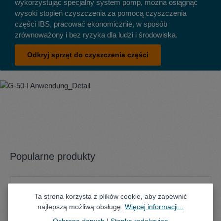
wykorzystując specjalny system pomp, można osiągnąć
wysoki stopień czyszczenia za pomocą czyszczenia
części IBS, pracować ekonomicznie, w sposób
zrównoważony i bez ryzyka dla ludzi i środowiska.
Odkryj sprzęt do czyszczenia części
Popularne produkty
Pomiń galerię produktów
Ta strona korzysta z plików cookie, aby zapewnić
najlepszą możliwą obsługę.
Więcej informacji...