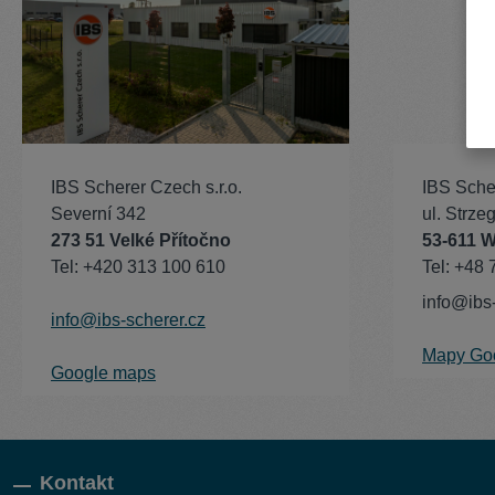
IBS Scherer Czech s.r.o.
IBS Scher
Severní 342
ul. Strz
273 51 Velké Přítočno
53-611 
Tel: +420 313 100 610
Tel: +48
info@ibs-
info@ibs-scherer.cz
Mapy Go
Google maps
Kontakt