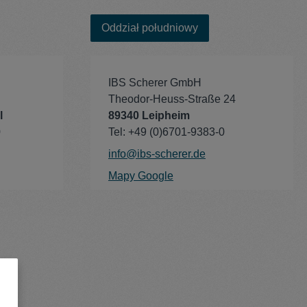
Oddział południowy
IBS Scherer GmbH
Theodor-Heuss-Straße 24
l
89340 Leipheim
0
Tel: +49 (0)6701-9383-0
info@ibs-scherer.de
Mapy Google