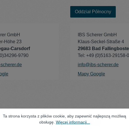
Oddział Północny
erer GmbH
IBS Scherer GmbH
er-Höhe 23
Klaus-Seckel-Straße 4
egau-Carsdorf
29683 Bad Fallingboste
 (0)34296-9790
Tel: +49 (0)5163-29158-
-scherer.de
info@ibs-scherer.de
ogle
Mapy Google
Ta strona korzysta z plików cookie, aby zapewnić najlepszą możliwą
Hiszpania
obsługę.
Więcej informacji...