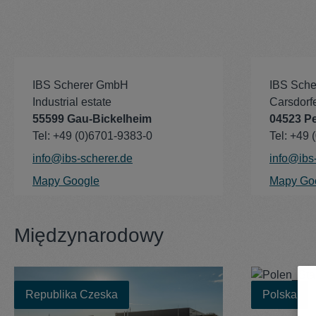
IBS Scherer GmbH
IBS Sch
Industrial estate
Carsdorf
55599 Gau-Bickelheim
04523 P
Tel: +49 (0)6701-9383-0
Tel: +49
info@ibs-scherer.de
info@ibs
Mapy Google
Mapy Go
Międzynarodowy
Republika Czeska
Polska