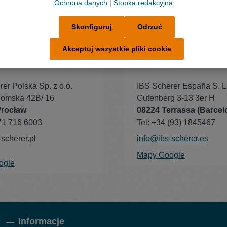
Ochrona danych
|
Stopka redakcyjna
Skonfiguruj
Odrzuć
Akceptuj wszystkie pliki cookie
er Polska Sp. z o.o.
IBS Scherer España S. L
egomska 42B/ 16
Gutenberg 3-13 3er H
Wrocław
08224 Terrassa (Barcel
 71 716 6003
Tel: +34 (93) 1845467
scherer.pl
info@ibs-scherer.es
Mapy Google
ogle
Informacje