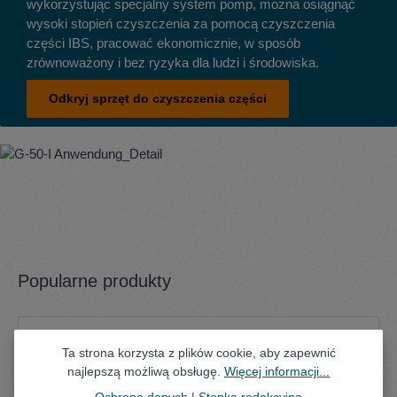
wykorzystując specjalny system pomp, można osiągnąć
wysoki stopień czyszczenia za pomocą czyszczenia
części IBS, pracować ekonomicznie, w sposób
zrównoważony i bez ryzyka dla ludzi i środowiska.
Odkryj sprzęt do czyszczenia części
Popularne produkty
Pomiń galerię produktów
Ta strona korzysta z plików cookie, aby zapewnić
najlepszą możliwą obsługę.
Więcej informacji...