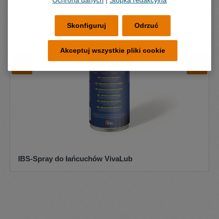
Ochrona danych
|
Stopka redakcyjna
Skonfiguruj
Odrzuć
Akceptuj wszystkie pliki cookie
IBS-Spray do łańcuchów VivaLub