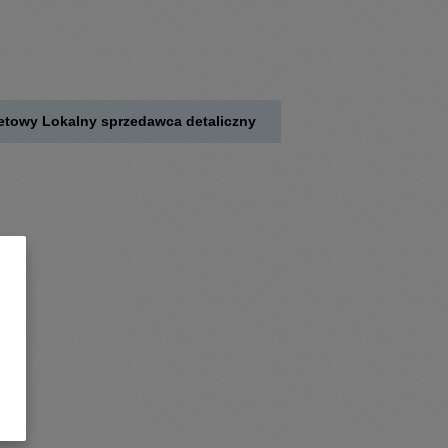
netowy Lokalny sprzedawca detaliczny