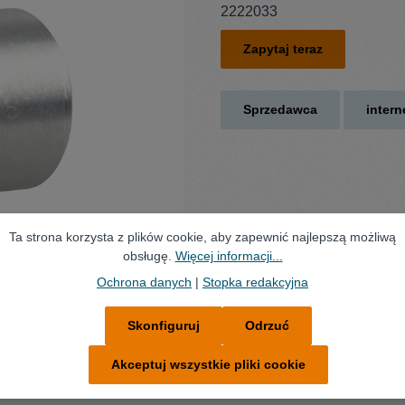
2222033
Zapytaj teraz
Sprzedawca
inter
Ta strona korzysta z plików cookie, aby zapewnić najlepszą możliwą
obsługę.
Więcej informacji...
Ochrona danych
|
Stopka redakcyjna
Skonfiguruj
Odrzuć
Akceptuj wszystkie pliki cookie