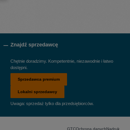
Znajdź sprzedawcę
Chętnie doradzimy. Kompetentnie, niezawodnie i łatwo
dostępni.
Sprzedawca premium
Lokalni sprzedawcy
Uwaga: sprzedaż tylko dla przedsiębiorców.
GTC
Ochrona danych
Nadruk