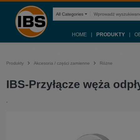
 wyszukiwania
Przejdź do głównej nawigacji
All Categories
HOME
PRODUKTY
O
Produkty
Akcesoria / części zamienne
Różne
IBS-Przyłącze węża odpł
.
Pomiń galerię zdjęć