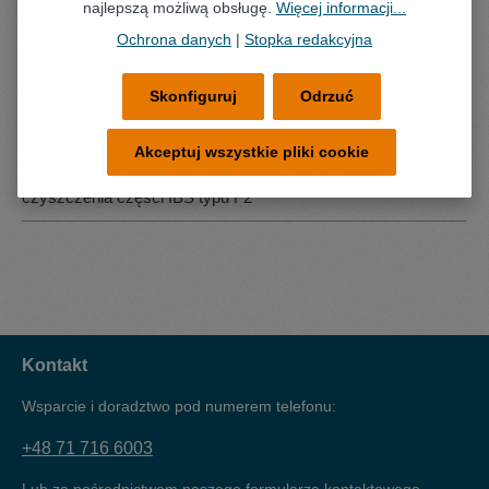
najlepszą możliwą obsługę.
Więcej informacji...
Ochrona danych
|
Stopka redakcyjna
internetowy Lokalny sprzedawca detaliczny
Skonfiguruj
Odrzuć
Opis
Akceptuj wszystkie pliki cookie
Opcjonalna osłona przeciwbryzgowa IBS dla urządzenia do
czyszczenia części IBS typu F2
Kontakt
Wsparcie i doradztwo pod numerem telefonu:
+48 71 716 6003