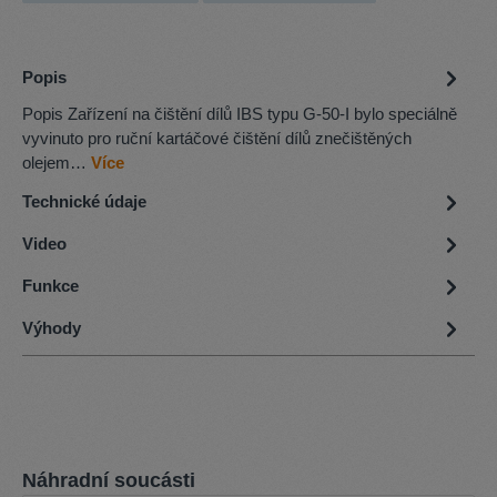
Popis
Popis Zařízení na čištění dílů IBS typu G-50-I bylo speciálně
vyvinuto pro ruční kartáčové čištění dílů znečištěných
olejem…
Více
Technické údaje
Video
Funkce
Výhody
Přeskočit galerii produktů
Náhradní soucásti