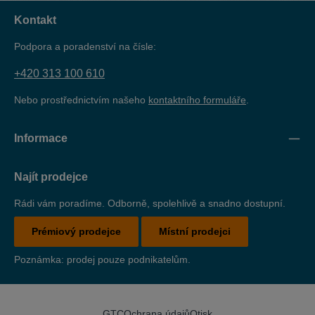
znečišťujících vodu (čisticích prostředků). Odkapávací
miska je vyrobena z ocelového plechu o tloušťce 3 mm, je
Kontakt
opatřena práškovou barvou a testována podle TÜV.
Podpora a poradenství na čísle:
+420 313 100 610
Nebo prostřednictvím našeho
kontaktního formuláře
.
Informace
Najít prodejce
Rádi vám poradíme. Odborně, spolehlivě a snadno dostupní.
Prémiový prodejce
Místní prodejci
Poznámka: prodej pouze podnikatelům.
GTC
Ochrana údajů
Otisk