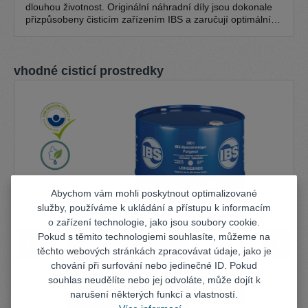
dlouhou životnost. Originální náhradní díly jsou dokonale
přizpůsobeny čisticím zařízením IBS a zaručují optimální
funkci. Balení náhradních dílů IBS se skládá z IBS-
Průtokový štětec, jemné štětiny 0,3 mm IBS-Průtokový
štětec, hrubé štětiny 0,5 mm IBS-Odpadní odtoková hadice
Přeskočit galerii produktů
vhodné cisticí prostredky
NW 20 IBS-Hadice ke štětci (1,5 m) Hadicová svorka
(velká) 16-25/9 (vhodná pro všechny sady čerpadel; kromě
typů K, A, W) Hadicová svorka (malá) 8-16/9 (vhodná pro
všechny soupravy čerpadel)
Abychom vám mohli poskytnout optimalizované
služby, používáme k ukládání a přístupu k informacím
o zařízení technologie, jako jsou soubory cookie.
Pokud s těmito technologiemi souhlasíte, můžeme na
těchto webových stránkách zpracovávat údaje, jako je
chování při surfování nebo jedinečné ID. Pokud
souhlas neudělíte nebo jej odvoláte, může dojít k
narušení některých funkcí a vlastností.