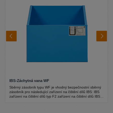
spínače je uživatelsky přívětivá a snadno se ovládá.
Jedinečné speciální čerpadlo IBS je ústředním prvkem
čističů dílů IBS a je určeno pro použití v čističích dílů IBS.
Čerpadlo je samonasávací, beztlakové a naprosto
bezproblémové a bezúdržbové. Součástí dodávky je
kompletní sada čerpadla IBS typu G-50. Další informace
Kartáčové umyvadlo IBS Okruh pro likvidaci odpadů IBS
Životní prostředí a bezpečnost Certifikace
IBS-Záchytná vana WF
Sběrný zásobník typu WF je vhodný bezpečnostní sběrný
zásobník pro následující zařízení na čištění dílů IBS: IBS
zařízení na čištění dílů typ F2 zařízení na čištění dílů IBS
typ F2-D zařízení na čištění dílů IBS typu G-50-W zařízení
na čištění dílů IBS typu G-50-I Odkapávací miska je
vhodná pro ekologické a bezpečné skladování látek