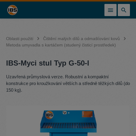
lavní obsah
Oblasti použití
Čištění malých dílů a odmašťování kovů
Metoda umyvadla s kartáčem (studený čisticí prostředek)
IBS-Myci stul Typ G-50-I
Uzavřená průmyslová verze. Robustní a kompaktní
konstrukce pro kroužkování větších a středně těžkých dílů (do
150 kg).
Přeskočit galerii obrázků