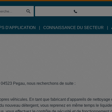
S D'APPLICATION
CONNAISSANCE DU SECTEUR
 à 04523 Pegau, nous recherchons de suite :
ropres véhicules. En tant que fabricant d'appareils de nettoyag
 du nouveau détergent, vous reprenez en même temps le liquide 
s, vous effectuez le contrôle de sécurité et de fonctionnement 