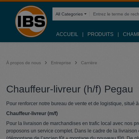
recherche
Passer à la navigation principale
All Categories
ACCUEIL
PRODUITS
CHAMP
À propos de nous
Entreprise
Carrière
Chauffeur-livreur (h/f) Pegau
Pour renforcer notre bureau de vente et de logistique, situé
Chauffeur-livreur (m/f)
Pour la livraison de marchandises en trafic local avec nos p
proposons un service complet. Dans le cadre de la livraison
(démontage de l'ancien fût + montage du nouveau fût). De plu