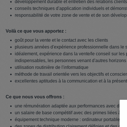
développement durable et entretien des relations client
conseils techniques d'application individuels et démonst
responsabilité de votre zone de vente et de son dével
Voilà ce que vous apportez :
goût pour la vente et le contact avec les clients
plusieurs années d'expérience professionnelle dans le s
idéalement, expérience dans la vente/le conseil sur les 
indispensables, les personnes venant d'autres horizons
utilisation routinière de l'informatique
méthode de travail orientée vers les objectifs et consci
excellentes aptitudes à la communication et à la présent
Ce que nous vous offrons :
une rémunération adaptée aux performances avec des pre
un salaire de base compétitif avec des primes liées à 
équipement technique moderne : ordinateur portable, s
des zones de distribution clairement définies et des clie