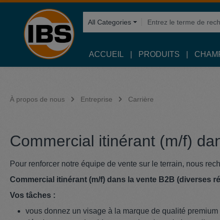
recherche
Passer à la navigation principale
All Categories
ACCUEIL
PRODUITS
CHAMP
À propos de nous
Entreprise
Carrière
Commercial itinérant (m/f) dan
Pour renforcer notre équipe de vente sur le terrain, nous re
Commercial itinérant (m/f) dans la vente B2B (diverses 
Vos tâches :
vous donnez un visage à la marque de qualité premium I