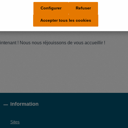
Configurer
Refuser
rise familiale réputée
ies plates et une culture de communication ouverte
Accepter tous les cookies
ation continue
tenant ! Nous nous réjouissons de vous accueillir !
Information
Sites