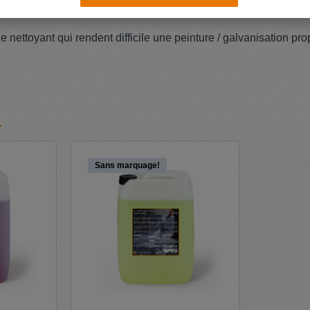
de nettoyant qui rendent difficile une peinture / galvanisation pro
Sans marquage!