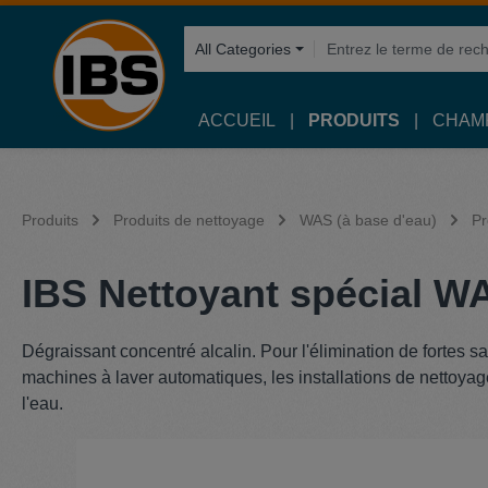
recherche
Passer à la navigation principale
All Categories
ACCUEIL
PRODUITS
CHAMP
Produits
Produits de nettoyage
WAS (à base d'eau)
Pr
IBS Nettoyant spécial WA
Dégraissant concentré alcalin. Pour l'élimination de fortes sa
machines à laver automatiques, les installations de nettoyag
l'eau.
Ignorer la galerie d'images