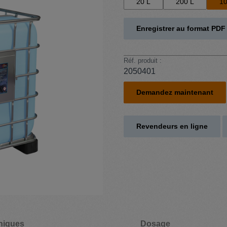
20 L
200 L
10
Enregistrer au format PDF
Réf. produit :
2050401
Demandez maintenant
Revendeurs en ligne
niques
Dosage