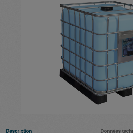
Description
Données tech