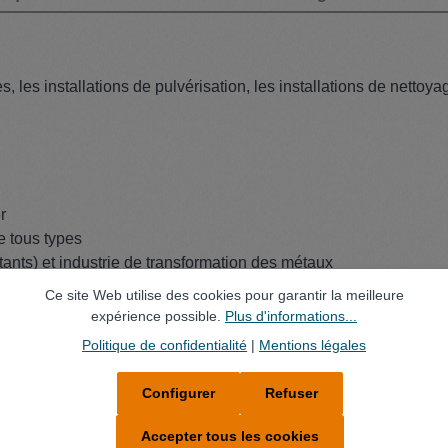
, les installations de pulvérisation, les installations de nettoya
r
e tous types
tants) et industrie de transformation des métaux
Ce site Web utilise des cookies pour garantir la meilleure
expérience possible.
Plus d'informations...
Politique de confidentialité
|
Mentions légales
liques
Configurer
Refuser
Accepter tous les cookies