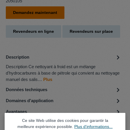
2050105
Demandez maintenant
Revendeurs en ligne
Revendeurs sur place
Description
Description Ce nettoyant à froid est un mélange
d'hydrocarbures à base de pétrole qui convient au nettoyage
manuel des salis…
Plus
Données techniques
Domaines d'application
Avantages
Ce site Web utilise des cookies pour garantir la
meilleure expérience possible.
Plus d'informations...