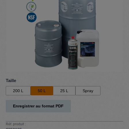
Sélectionnez
Taille
200 L
50 L
25 L
Spray
Enregistrer au format PDF
Réf. produit :