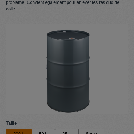
problème. Convient également pour enlever les résidus de
colle.
Ignorer la galerie d'images
Sélectionnez
Taille
200 L
50 L
25 L
Spray