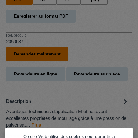
Enregistrer au format PDF
Réf. produit :
2050037
Demandez maintenant
Revendeurs en ligne
Revendeurs sur place
Description
Avantages techniques d'application Effet nettoyant -
excellentes propriétés de mouillage grâce à une pression de
pulvérisat…
Plus
Données techniques
Ce site Web utilise des cookies pour garantir la