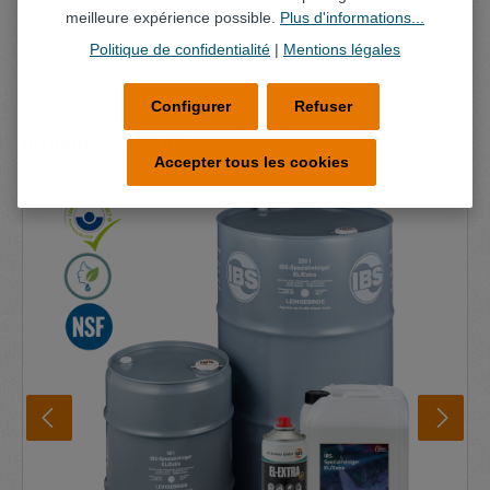
meilleure expérience possible.
Plus d'informations...
Politique de confidentialité
|
Mentions légales
Configurer
Refuser
Ignorer la galerie de produits
produits similaires
Accepter tous les cookies