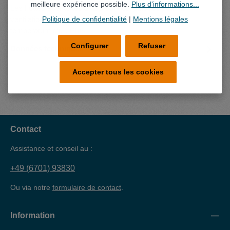
meilleure expérience possible.
Plus d'informations...
Les hottes aspirantes d´IBS sont obligatoires pour la
Politique de confidentialité
|
Mentions légales
ventilation lorsque l´on utilise des solvants avec une
temperature d’i…
Plus
Configurer
Refuser
Données techniques
Accepter tous les cookies
Contact
Assistance et conseil au :
+49 (6701) 93830
Ou via notre
formulaire de contact
.
Information