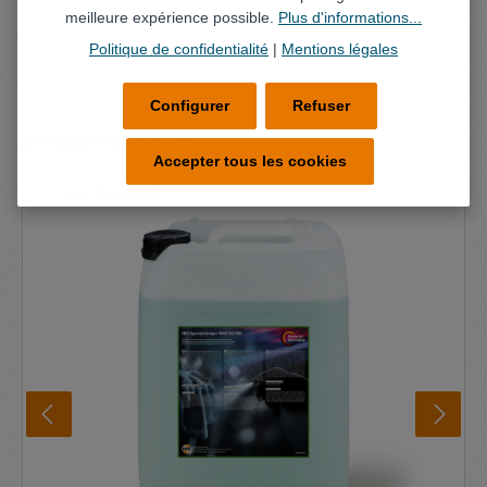
meilleure expérience possible.
Plus d'informations...
Politique de confidentialité
|
Mentions légales
Configurer
Refuser
Ignorer la galerie de produits
produits similaires
Accepter tous les cookies
Sans marquage!