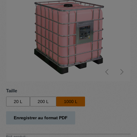
Sélectionnez
Taille
20 L
200 L
1000 L
Enregistrer au format PDF