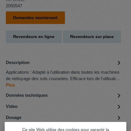
Réf. produit :
2050547
Demandez maintenant
Revendeurs en ligne
Revendeurs sur place
Description
Applications : Adapté à l'utilisation dans toutes les machines
de nettoyage des sols courantes. Efficace lors de l'utilisati…
Plus
Données techniques
Video
Dosage
Avantages
Ce site Web utilise des cookies pour garantir la