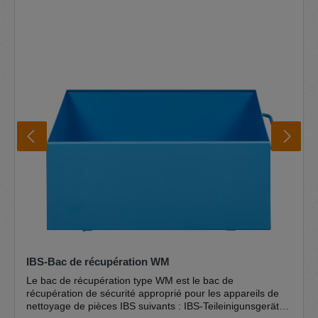
peinte par poudrage et la grille à lamelles galvanisée
garantissent une longue durée de vie. L'écoulement placé
plus bas ainsi que les pentes d'écoulement assurent que
tout retourne dans le fût et que le nettoyant ne déborde
pas. La pédale de commande pratique et sûre est facile à
utiliser. La pompe spéciale IBS unique est le cœur des
appareils de nettoyage de pièces IBS et a été conçue pour
être utilisée dans les appareils de nettoyage de pièces IBS.
La pompe fonctionne de manière auto-amorçante, sans
pression et est absolument sans panne et sans entretien.
Le set complet de pompes IBS type M/MD est inclus dans
la livraison. informations complémentaires Lavabo à
pinceau IBS Circuit d'élimination IBS Environnement et
sécurité Certifications
IBS-Bac de récupération WM
Le bac de récupération type WM est le bac de
récupération de sécurité approprié pour les appareils de
nettoyage de pièces IBS suivants : IBS-Teileinigunsgerät