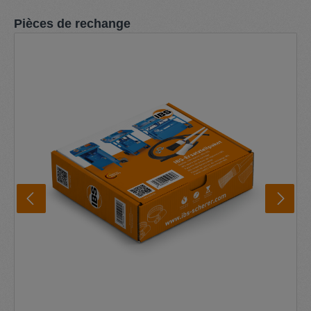
Ignorer la galerie de produits
Pièces de rechange