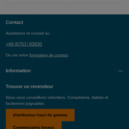
type M IBS appareil de nettoyage de pièces type M-500
IBS appareil de nettoyage de pièces type MD Appareil de
nettoyage de pièces IBS type L Le bac de rétention est
adapté au stockage écologique et sûr de substances
dangereuses pour l'eau (produits de nettoyage). Le bac de
Contact
rétention est fabriqué en tôle d'acier de 3 mm, revêtu par
poudre et testé par le TüV.
Assistance et conseil au :
+49 (6701) 93830
Ou via notre
formulaire de contact
.
Information
Trouver un revendeur
Nous vous conseillons volontiers. Compétents, fiables et
facilement joignables.
distributeur haut de gamme
Commerçants locaux