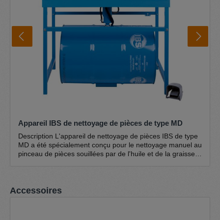
Appareil IBS de nettoyage de pièces de type MD
Description L'appareil de nettoyage de pièces IBS de type
MD a été spécialement conçu pour le nettoyage manuel au
pinceau de pièces souillées par de l'huile et de la graisse,
avec des nettoyants à froid (mélanges d'hydrocarbures à
base de pétrole). Ce modèle industriel avec couvercle, à
hauteur d'établi ergonomique (870 mm), se distingue par
Ignorer la galerie de produits
Accessoires
sa grande surface de travail (1135 x 660 mm) et sa
capacité de charge élevée, jusqu'à 250 kg. Ce lavabo à
pinceaux est donc idéal pour le nettoyage de pièces
grandes et lourdes. La construction robuste en tôle d'acier