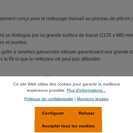
lement conçu pour le nettoyage manuel au pinceau de pièces sou
) se distingue par sa grande surface de travail (1135 x 660 mm
es et lourdes.
la grille à lamelles galvanisée robuste garantissent une grande 
le fût et que le nettoyeur ne peut pas déborder.
ettoyage de pièces IBS et a été conçue pour être utilisée dan
Ce site Web utilise des cookies pour garantir la meilleure
 absolument sans panne et sans entretien.
expérience possible.
Plus d'informations...
livraison.
Politique de confidentialité
|
Mentions légales
Configurer
Refuser
Accepter tous les cookies