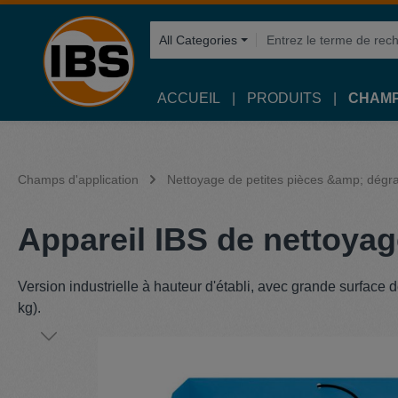
recherche
Passer à la navigation principale
All Categories
ACCUEIL
PRODUITS
CHAMP
Champs d'application
Nettoyage de petites pièces &amp; dégr
Appareil IBS de nettoyag
Version industrielle à hauteur d'établi, avec grande surface 
kg).
Ignorer la galerie d'images