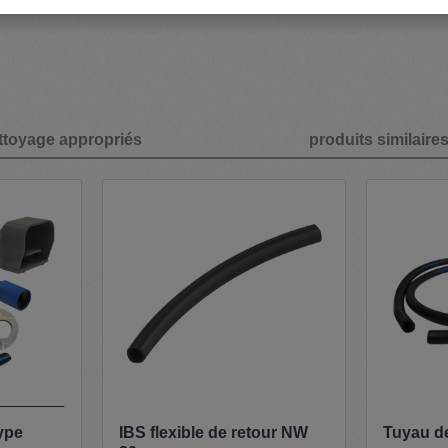
ttoyage appropriés
produits similaire
ype
IBS flexible de retour NW
Tuyau d