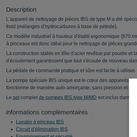
Description
L'appareil de nettoyage de pièces IBS de type M a été spécia
froid (mélanges d'hydrocarbures à base de pétrole).
Ce modèle industriel à hauteur d'établi ergonomique (870 mm
à pinceaux est donc idéal pour le nettoyage de pièces grand
La construction stable en tôle d'acier revêtue par poudre et 
d'écoulement garantissent que tout s'écoule de nouveau dans 
La pédale de commande pratique et sûre est facile à utiliser.
La pompe spéciale IBS unique est le cœur des appareils de n
fonctionne de manière auto-amorçante, sans pression et est
Le
set
complet
de pompes IBS type M/MD
est inclus dans la 
informations complémentaires
Lavabo à pinceau IBS
Circuit d'élimination IBS
Environnement et sécurité