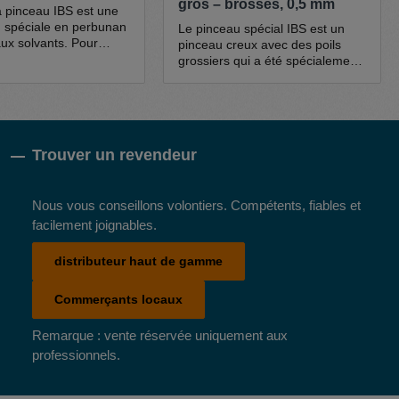
gros – brosses, 0,5 mm
à pinceau IBS est une
on spéciale en perbunan
Le pinceau spécial IBS est un
aux solvants. Pour
pinceau creux avec des poils
on dans l'appareil de
grossiers qui a été spécialement
 de pièces, le pinceau
développé pour l'utilisation dans
age (pinceau creux) est
l'appareil de nettoyage de pièces
r le tuyau à pinceau.Le
IBS. Le manche est de forme
ceau durable et
conique et se fixe sur le tuyau du
a une haute résistance
pinceau. Les poils sont en nylon
Trouver un revendeur
ontre les huiles
spécial (0,5 mm d'épaisseur). Le
 les graisses et les
pinceau de nettoyage est adapté
res et est idéal pour
à toutes les applications de
on avec les nettoyants
Nous vous conseillons volontiers. Compétents, fiables et
nettoyage standard avec
BS (nettoyants à froid).
l'appareil de nettoyage de
facilement joignables.
pièces.
distributeur haut de gamme
Commerçants locaux
Remarque : vente réservée uniquement aux
professionnels.