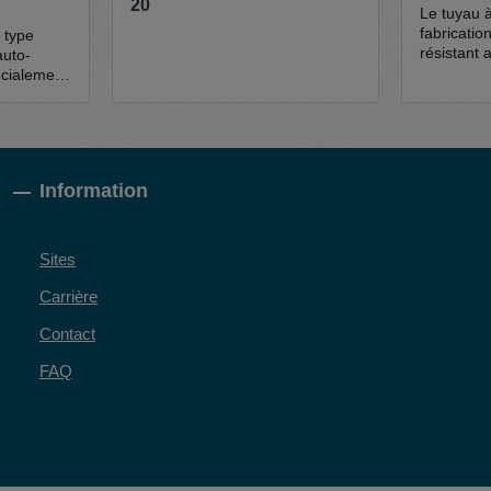
20
Le tuyau 
fabricati
 type
résistant 
uto-
l'utilisati
écialement
nettoyage
ation
de nettoy
toyage de
enfiché su
 un faible
tuyau pin
s de
résistant 
insi à
Information
chimique c
e la norme
minérales,
Le système
hydrocarbu
l'utilisati
ique à
Sites
spéciaux I
tretien et
Carrière
e. En
écial IBS,
Contact
rantie
 ans.
FAQ
mpe
ur à pied
ec fiche à
Tuyau à
ur Pinceau
lliers de