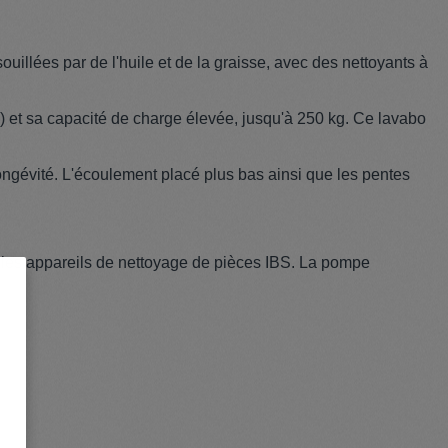
illées par de l'huile et de la graisse, avec des nettoyants à
) et sa capacité de charge élevée, jusqu'à 250 kg. Ce lavabo
longévité. L'écoulement placé plus bas ainsi que les pentes
s les appareils de nettoyage de pièces IBS. La pompe