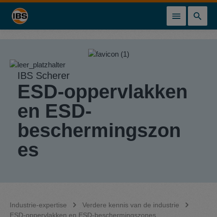
hoofdinhoud
IBS Scherer
ESD-oppervlakken
en ESD-
beschermingszon
es
Industrie-expertise
Verdere kennis van de industrie
ESD-oppervlakken en ESD-beschermingszones