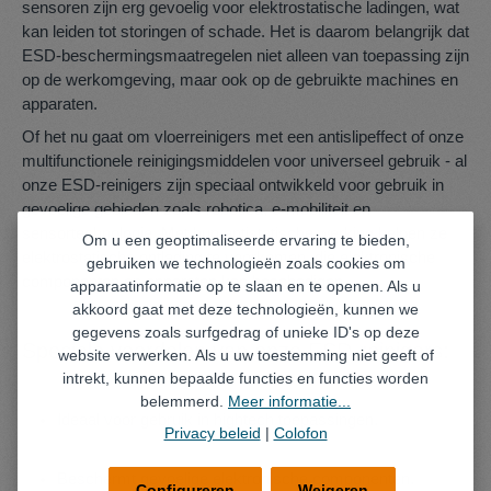
sensoren zijn erg gevoelig voor elektrostatische ladingen, wat
kan leiden tot storingen of schade. Het is daarom belangrijk dat
ESD-beschermingsmaatregelen niet alleen van toepassing zijn
op de werkomgeving, maar ook op de gebruikte machines en
apparaten.
Of het nu gaat om vloerreinigers met een antislipeffect of onze
multifunctionele reinigingsmiddelen voor universeel gebruik - al
onze ESD-reinigers zijn speciaal ontwikkeld voor gebruik in
gevoelige gebieden zoals robotica, e-mobiliteit en
sensortechnologie. Met hun antistatische werking helpen ze
Om u een geoptimaliseerde ervaring te bieden,
elektrostatische ontlading te voorkomen, die elektronische
gebruiken we technologieën zoals cookies om
componenten en apparaten kan beschadigen.
apparaatinformatie op te slaan en te openen. Als u
akkoord gaat met deze technologieën, kunnen we
gegevens zoals surfgedrag of unieke ID's op deze
Speciale voordelen van onze ESD-reinigers:
website verwerken. Als u uw toestemming niet geeft of
intrekt, kunnen bepaalde functies en functies worden
belemmerd.
Meer informatie...
Ideaal voor gebruik in hightech toepassingen.
Privacy beleid
|
Colofon
Beschermt gevoelige elektronische componenten.
Configureren
Weigeren