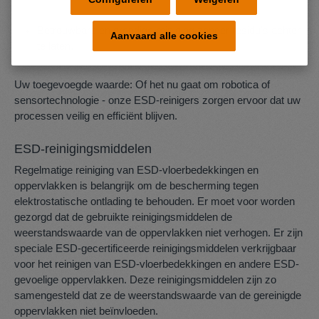
Betrouwbare en grondige reiniging zonder residu's achter
Aanvaard alle cookies
te laten.
Uw toegevoegde waarde: Of het nu gaat om robotica of
sensortechnologie - onze ESD-reinigers zorgen ervoor dat uw
processen veilig en efficiënt blijven.
ESD-reinigingsmiddelen
Regelmatige reiniging van ESD-vloerbedekkingen en
oppervlakken is belangrijk om de bescherming tegen
elektrostatische ontlading te behouden. Er moet voor worden
gezorgd dat de gebruikte reinigingsmiddelen de
weerstandswaarde van de oppervlakken niet verhogen. Er zijn
speciale ESD-gecertificeerde reinigingsmiddelen verkrijgbaar
voor het reinigen van ESD-vloerbedekkingen en andere ESD-
gevoelige oppervlakken. Deze reinigingsmiddelen zijn zo
samengesteld dat ze de weerstandswaarde van de gereinigde
oppervlakken niet beïnvloeden.