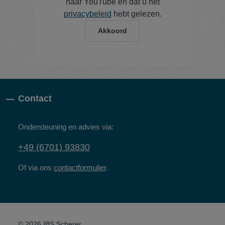
naar YouTube en dat u het
privacybeleid
hebt gelezen.
Akkoord
Contact
Ondersteuning en advies via:
+49 (6701) 93830
Of via ons
contactformulier
.
© 2026 IBS Scherer