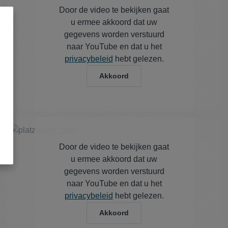
Door de video te bekijken gaat
u ermee akkoord dat uw
gegevens worden verstuurd
naar YouTube en dat u het
privacybeleid
hebt gelezen.
Akkoord
Door de video te bekijken gaat
u ermee akkoord dat uw
gegevens worden verstuurd
naar YouTube en dat u het
privacybeleid
hebt gelezen.
Akkoord