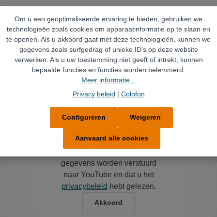
Door de video te bekijken gaat
Om u een geoptimaliseerde ervaring te bieden, gebruiken we
u ermee akkoord dat uw
technologieën zoals cookies om apparaatinformatie op te slaan en
gegevens worden verstuurd
te openen. Als u akkoord gaat met deze technologieën, kunnen we
naar YouTube en dat u het
gegevens zoals surfgedrag of unieke ID's op deze website
privacybeleid
hebt gelezen.
verwerken. Als u uw toestemming niet geeft of intrekt, kunnen
bepaalde functies en functies worden belemmerd.
Akkoord
Meer informatie...
Privacy beleid
|
Colofon
Configureren
Weigeren
Aanvaard alle cookies
Door de video te bekijken gaat
u ermee akkoord dat uw
gegevens worden verstuurd
naar YouTube en dat u het
privacybeleid
hebt gelezen.
Akkoord