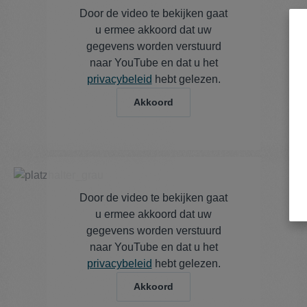
Door de video te bekijken gaat
u ermee akkoord dat uw
gegevens worden verstuurd
naar YouTube en dat u het
privacybeleid
hebt gelezen.
Akkoord
Door de video te bekijken gaat
u ermee akkoord dat uw
gegevens worden verstuurd
naar YouTube en dat u het
privacybeleid
hebt gelezen.
Akkoord