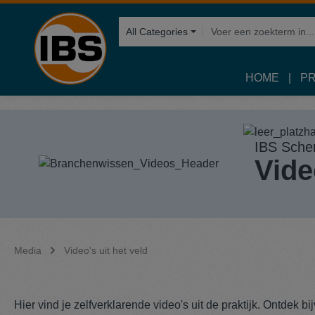
oekopdracht
Ga naar de hoofdnavigatie
All Categories
HOME
P
IBS Sche
Vide
Media
Video's uit het veld
Hier vind je zelfverklarende video's uit de praktijk. Ontdek