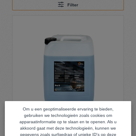
Filter
Om u een geoptimaliseerde ervaring te bieden,
gebruiken we technologieën zoals cookies om
apparaatinformatie op te slaan en te openen. Als u
akkoord gaat met deze technologieën, kunnen we
IBS-Spezialreiniger DPF
gegevens zoals surfgedrag of unieke ID's op deze