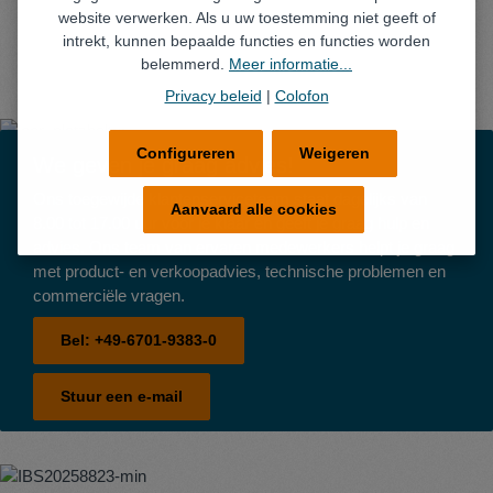
website verwerken. Als u uw toestemming niet geeft of
intrekt, kunnen bepaalde functies en functies worden
belemmerd.
Meer informatie...
Privacy beleid
|
Colofon
Configureren
Weigeren
We geven je graag advies!
Ons toegewijde klantenserviceteam staat dagelijks van
Aanvaard alle cookies
8.00 tot 17.00 uur voor je klaar en geeft je graag hulp en
advies. Ons team van ervaren medewerkers helpt je graag
met product- en verkoopadvies, technische problemen en
commerciële vragen.
Bel:
+49-6701-9383-0
Stuur een e-mail